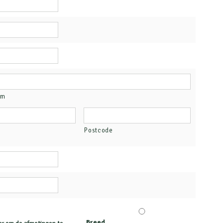
am
Postcode
Breed