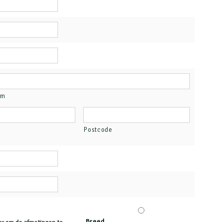
am
Postcode
Breed