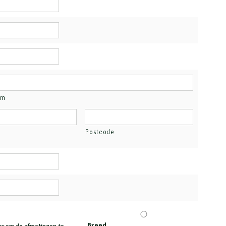
am
Postcode
Breed