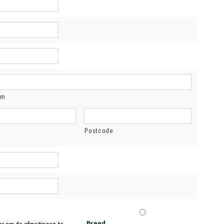
am
Postcode
Breed